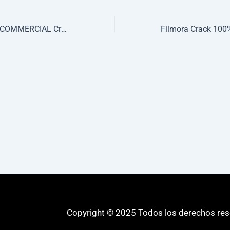
SSDlife FAMILY & COMMERCIAL Crack only Lifetime [Latest] Unlimited
Copyright © 2025 Todos los derechos re