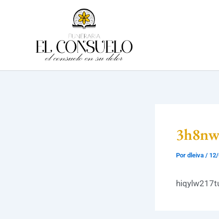
Ir
al
contenido
3h8nw
Por
dleiva
/
12/
hiqylw217t