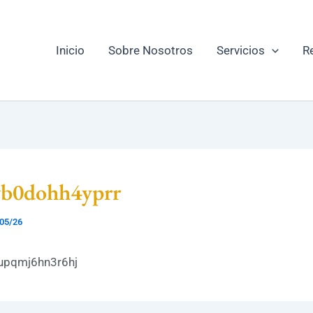
Inicio
Sobre Nosotros
Servicios
R
b0dohh4yprr
05/26
upqmj6hn3r6hj