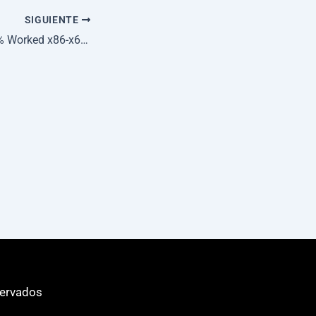
SIGUIENTE
Filmora Crack 100% Worked x86-x64 [Clean] 2026
servados