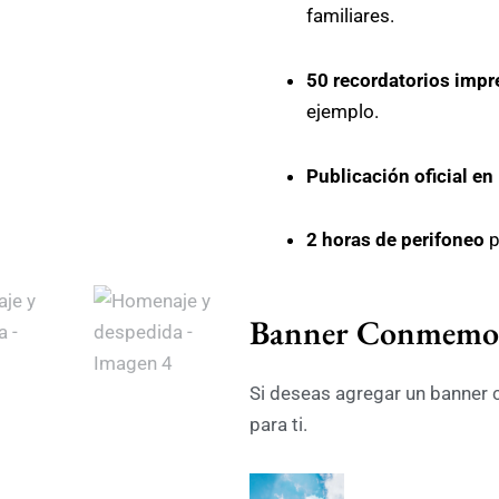
familiares.
50 recordatorios imp
ejemplo.
Publicación oficial en
2 horas de perifoneo
p
Homenaje
Banner Conmemor
y
despedida
Si deseas agregar un banner
cantidad
para ti.